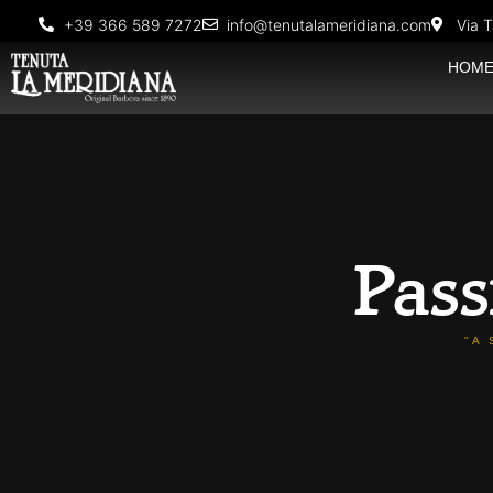
+39 366 589 7272
info@tenutalameridiana.com
Via T
HOM
Pass
"A 