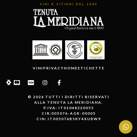
VINI E VITIGNI DAL 1890
VINI
PRIVACY
HOME
ETICHETTE
© 2026 TUTTI I DIRITTI RISERVATI
ALLA TENUTA LA MERIDIANA.
P.IVA: IT01048220055
CIR:005076-AGR-00005
CIN: IT005076B5KY4XUBW9