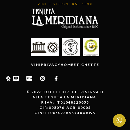
VINI E VITIGNI DAL 1890
VINI
PRIVACY
HOME
ETICHETTE
© 2026 TUTTI I DIRITTI RISERVATI
ALLA TENUTA LA MERIDIANA.
P.IVA: IT01048220055
CIR:005076-AGR-00005
CIN: IT005076B5KY4XUBW9