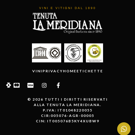
VINI E VITIGNI DAL 1890
VINI
PRIVACY
HOME
ETICHETTE
© 2026 TUTTI I DIRITTI RISERVATI
ALLA TENUTA LA MERIDIANA.
P.IVA: IT01048220055
CIR:005076-AGR-00005
CIN: IT005076B5KY4XUBW9