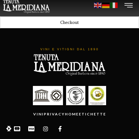
Checkout
VINI E VITIGNI DAL 1890
VINI
PRIVACY
HOME
ETICHETTE