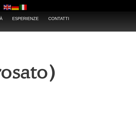
À
ESPERIENZE
CONTATTI
osato)