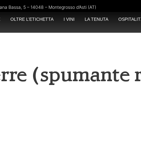
ana Bassa, 5 – 14048 – Montegrosso d’Asti (AT)
E
OLTRE L’ETICHETTA
I VINI
LA TENUTA
OSPITALIT
rre
(spumante r