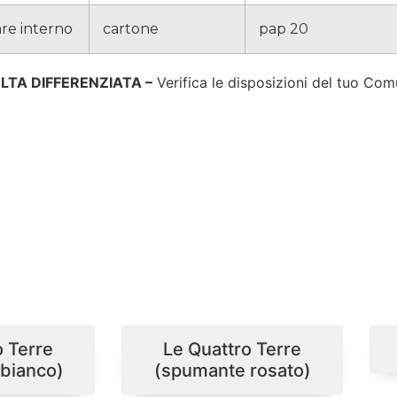
re interno
cartone
pap 20
TA DIFFERENZIATA –
Verifica le disposizioni del tuo Co
o Terre
Le Quattro Terre
bianco)
(spumante rosato)