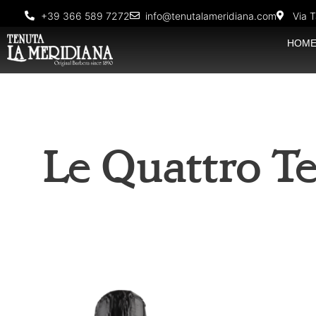
+39 366 589 7272
info@tenutalameridiana.com
Via T
HOM
Le Quattro Te