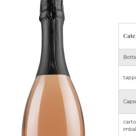
Cate
Botti
tapp
Caps
cart
imba