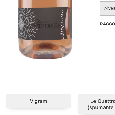
Alvea
RACCOL
Vigram
Le Quattr
(spumante 