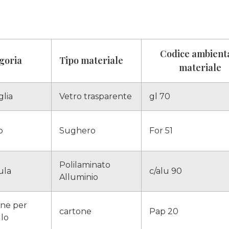
Codice ambient
goria
Tipo materiale
materiale
glia
Vetro trasparente
gl 70
o
Sughero
For 51
Polilaminato
ula
c/alu 90
Alluminio
one per
cartone
Pap 20
llo