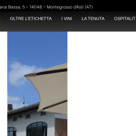
ana Bassa, 5 – 14048 – Montegrosso d’Asti (AT)
E
OLTRE L’ETICHETTA
I VINI
LA TENUTA
OSPITALIT