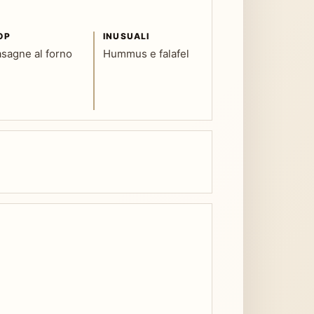
OP
INUSUALI
asagne al forno
Hummus e falafel