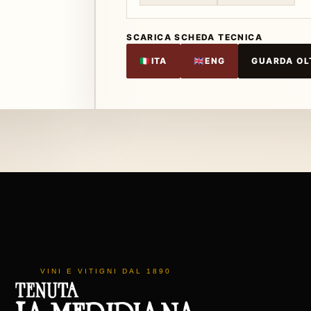
SCARICA SCHEDA TECNICA
🇮🇹
ITA
🇬🇧
ENG
GUARDA OLT
VINI E VITIGNI DAL 1890