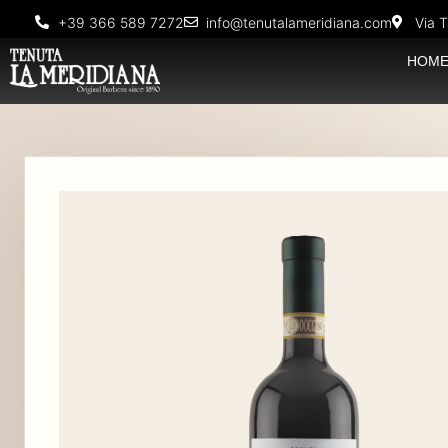
+39 366 589 7272
info@tenutalameridiana.com
Via T
HOM