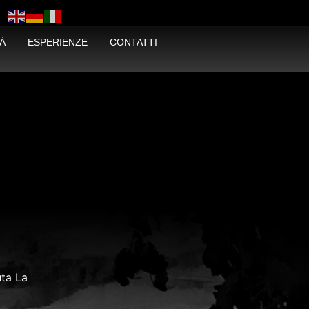
À
ESPERIENZE
CONTATTI
uta La