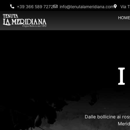
+39 366 589 7272
info@tenutalameridiana.com
Via T
HOM
I
Dalle bollicine ai ro
Merid