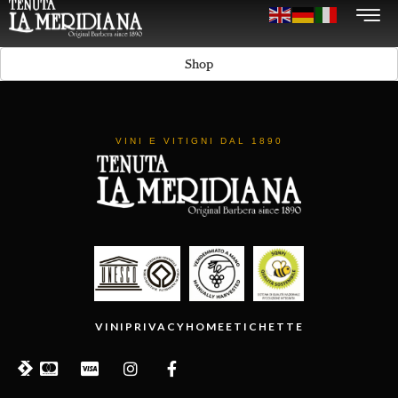
Shop
VINI E VITIGNI DAL 1890
VINI
PRIVACY
HOME
ETICHETTE